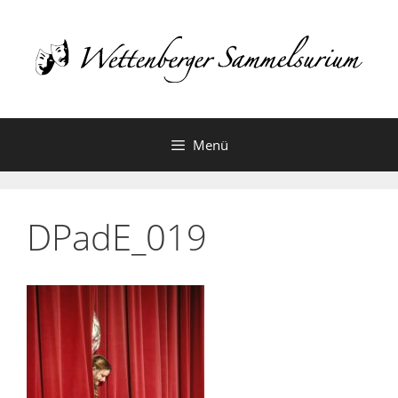
Zum
Inhalt
springen
Menü
DPadE_019