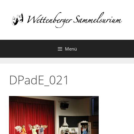
Zum
Inhalt
springen
Menü
DPadE_021