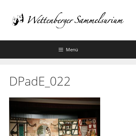
Zum
Inhalt
springen
Menü
DPadE_022