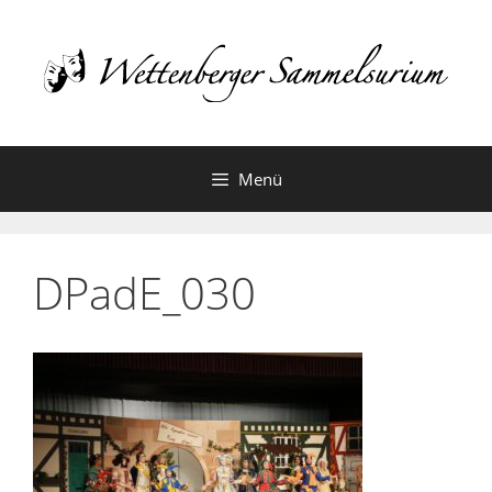
Zum
Inhalt
springen
Menü
DPadE_030