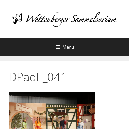
Zum
Inhalt
springen
Menü
DPadE_041