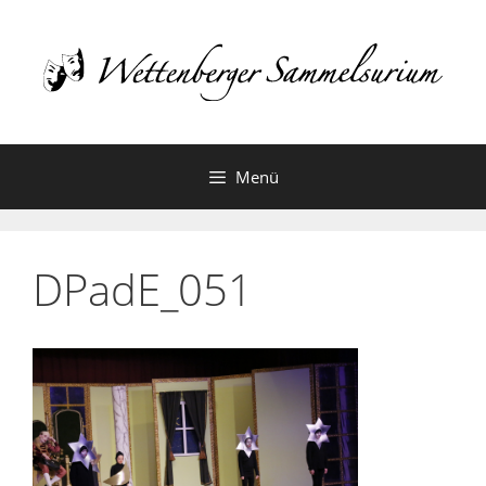
Zum
Inhalt
springen
Menü
DPadE_051