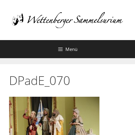
Zum
Inhalt
springen
Menü
DPadE_070