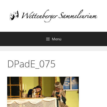
Zum
Inhalt
springen
Menü
DPadE_075