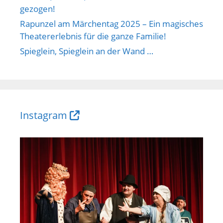
gezogen!
Rapunzel am Märchentag 2025 – Ein magisches
Theatererlebnis für die ganze Familie!
Spieglein, Spieglein an der Wand …
Instagram