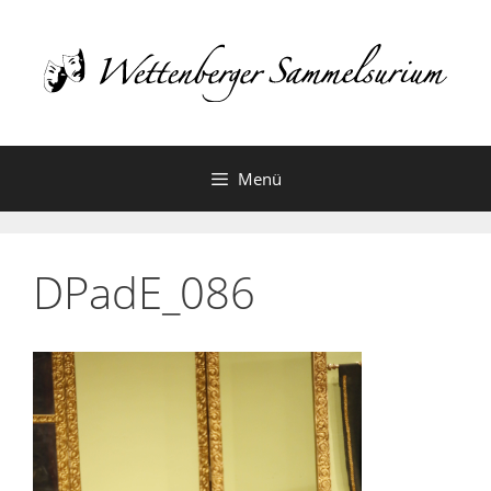
Zum
Inhalt
springen
Menü
DPadE_086