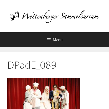
Zum
Inhalt
springen
Menü
DPadE_089