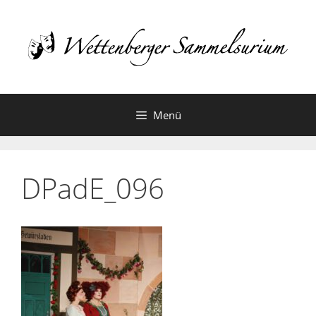
Zum
Inhalt
springen
Menü
DPadE_096