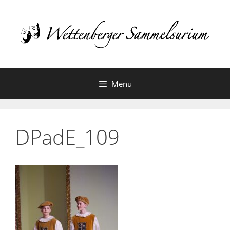
Zum
Inhalt
springen
Menü
DPadE_109