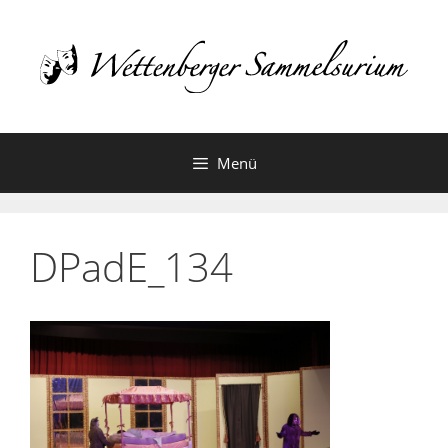
Zum
Inhalt
springen
Menü
DPadE_134