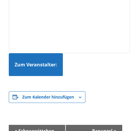
Zum Veranstalter:
Zum Kalender hinzufügen
V
«
Schneewittchen
Rapunzel
»