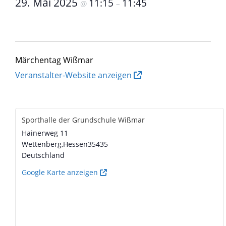
29. Mai 2025
11:15
11:45
@
–
Märchentag Wißmar
Veranstalter-Website anzeigen
Sporthalle der Grundschule Wißmar
Hainerweg 11
Wettenberg
,
Hessen
35435
Deutschland
Google Karte anzeigen