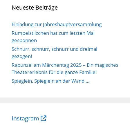
t
Neueste Beiträge
i
o
Einladung zur Jahreshauptversammlung
n
Rumpelstilzchen hat zum letzten Mal
gesponnen
Schnurr, schnurr, schnurr und dreimal
gezogen!
Rapunzel am Märchentag 2025 – Ein magisches
Theatererlebnis für die ganze Familie!
Spieglein, Spieglein an der Wand …
Instagram